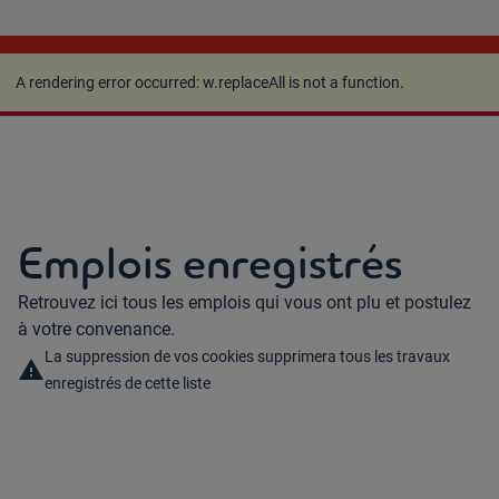
A rendering error occurred:
w.replaceAll is not a
function
.
A rendering error occurred:
w.replaceAll is not a function
.
Emplois enregistrés
Retrouvez ici tous les emplois qui vous ont plu et postulez
à votre convenance.
La suppression de vos cookies supprimera tous les travaux
warning
enregistrés de cette liste