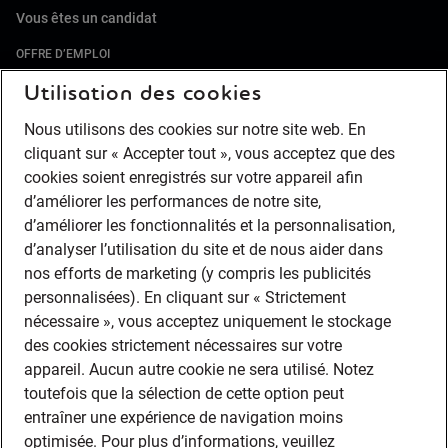
Vous êtes un candidat
OFFRE D’EMPLOI
PAR SECTEUR
Utilisation des cookies
CDI/CDD
Nous utilisons des cookies sur notre site web. En
INTÉRIM
cliquant sur « Accepter tout », vous acceptez que des
JOBS ÉTUDIANT
cookies soient enregistrés sur votre appareil afin
Vous êtes une entreprise
d’améliorer les performances de notre site,
SECTEUR D'ACTIVITÉ
d’améliorer les fonctionnalités et la personnalisation,
d’analyser l’utilisation du site et de nous aider dans
RECRUTER EN CDI
nos efforts de marketing (y compris les publicités
INTÉRIM
personnalisées). En cliquant sur « Strictement
ONSITE
nécessaire », vous acceptez uniquement le stockage
CONTRAT ÉTUDIANT
des cookies strictement nécessaires sur votre
Nos agences
appareil. Aucun autre cookie ne sera utilisé. Notez
RETAIL HOSPITALITY
toutefois que la sélection de cette option peut
entraîner une expérience de navigation moins
TECHNIQUE - BTP
optimisée. Pour plus d’informations, veuillez
INDUSTRIE - TRANSPORT - LOGISTIQUE