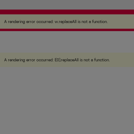
A rendering error occurred:
w.replaceAll is not a
function
.
A rendering error occurred:
w.replaceAll is not a function
.
A rendering error occurred:
l[0].replaceAll is not a function
.