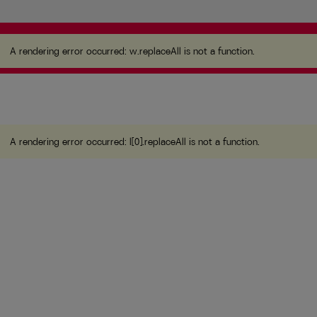
A rendering error occurred:
w.replaceAll is not a
function
.
A rendering error occurred:
w.replaceAll is not a function
.
A rendering error occurred:
l[0].replaceAll is not a function
.