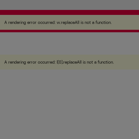
A rendering error occurred:
w.replaceAll is not a
function
.
A rendering error occurred:
w.replaceAll is not a function
.
A rendering error occurred:
l[0].replaceAll is not a function
.