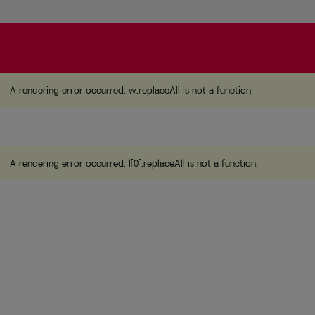
A rendering error occurred:
w.replaceAll is not a function
A rendering error occurred:
w.replaceAll is not a function
.
A rendering error occurred:
l[0].replaceAll is not a function
.