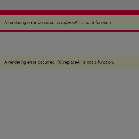
A rendering error occurred:
w.replaceAll is not a
function
.
A rendering error occurred:
w.replaceAll is not a function
.
A rendering error occurred:
l[0].replaceAll is not a function
.