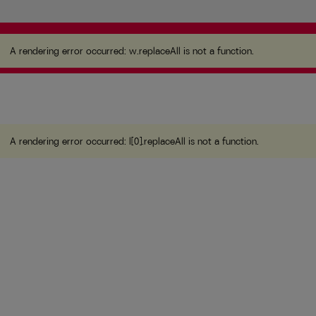
A rendering error occurred:
w.replaceAll is not a
function
.
A rendering error occurred:
w.replaceAll is not a function
.
A rendering error occurred:
l[0].replaceAll is not a function
.