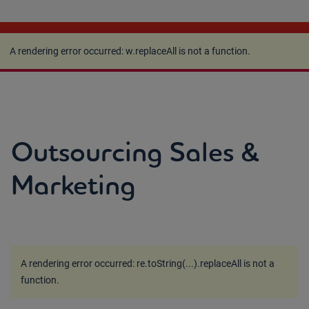
A rendering error occurred:
w.replaceAll is not a
function
.
A rendering error occurred:
w.replaceAll is not a function
.
Outsourcing Sales &
Marketing
A rendering error occurred:
re.toString(...).replaceAll is not a
function
.