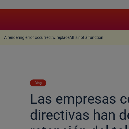
A rendering error occurred:
w.replaceAll is not a function
A rendering error occurred:
w.replaceAll is not a function
.
Blog
Las empresas c
directivas han 