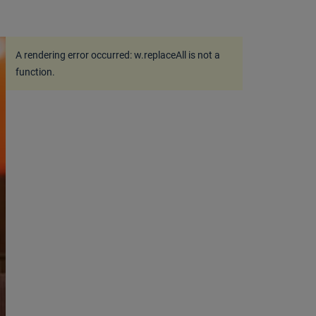
A rendering error occurred:
w.replaceAll is not a
function
.