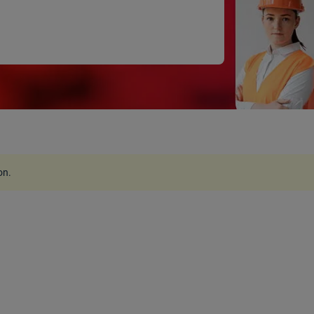
ion
.