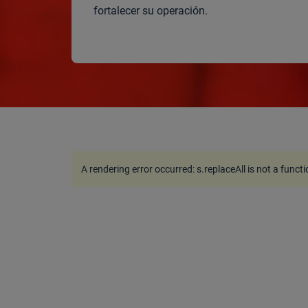
fortalecer su operación.
A rendering error occurred:
s.replaceAll is not a funct