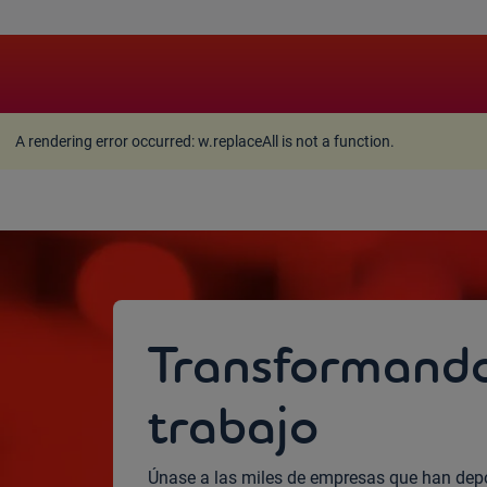
A rendering error occurred:
w.replaceAll is not a function
A rendering error occurred:
w.replaceAll is not a function
.
Transformando 
trabajo
Únase a las miles de empresas que han dep