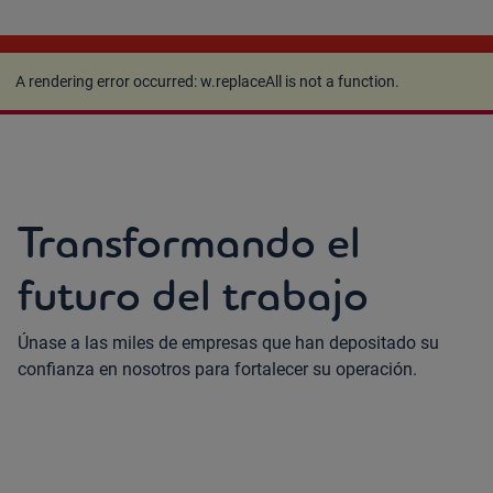
A rendering error occurred:
w.replaceAll is not a
function
.
A rendering error occurred:
w.replaceAll is not a function
.
Transformando el
futuro del trabajo
Únase a las miles de empresas que han depositado su
confianza en nosotros para fortalecer su operación.