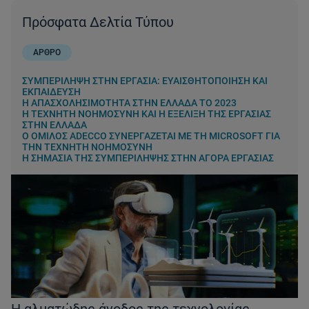
Πρόσφατα Δελτία Τύπου
ΑΡΘΡΟ
ΣΥΜΠΕΡΊΛΗΨΗ ΣΤΗΝ ΕΡΓΑΣΊΑ: ΕΥΑΙΣΘΗΤΟΠΟΊΗΣΗ ΚΑΙ
ΕΚΠΑΊΔΕΥΣΗ
Η ΑΠΑΣΧΟΛΗΣΙΜΌΤΗΤΑ ΣΤΗΝ ΕΛΛΆΔΑ ΤΟ 2023
Η ΤΕΧΝΗΤΉ ΝΟΗΜΟΣΎΝΗ ΚΑΙ Η ΕΞΈΛΙΞΗ ΤΗΣ ΕΡΓΑΣΊΑΣ
ΣΤΗΝ ΕΛΛΆΔΑ
Ο ΌΜΙΛΟΣ ADECCO ΣΥΝΕΡΓΆΖΕΤΑΙ ΜΕ ΤΗ MICROSOFT ΓΙΑ
ΤΗΝ ΤΕΧΝΗΤΉ ΝΟΗΜΟΣΎΝΗ
Η ΣΗΜΑΣΊΑ ΤΗΣ ΣΥΜΠΕΡΊΛΗΨΗΣ ΣΤΗΝ ΑΓΟΡΆ ΕΡΓΑΣΊΑΣ
Η αλματώδης άνοδος της τεχνολογίας