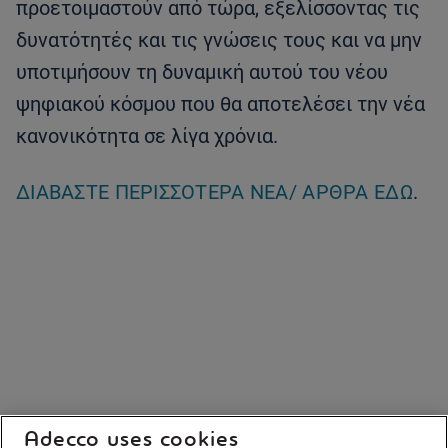
προετοιμαστούν από τώρα, εξελίσσοντας τις
δυνατότητές και τις γνώσεις τους και να μην
υποτιμήσουν τη δυναμική αυτού του νέου
ψηφιακού κόσμου που θα αποτελέσει την νέα
κανονικότητα σε λίγα χρόνια.
ΔΙΑΒΆΣΤΕ ΠΕΡΙΣΣΌΤΕΡΑ ΝΈΑ/ ΆΡΘΡΑ ΕΔΏ
.
Adecco uses cookies