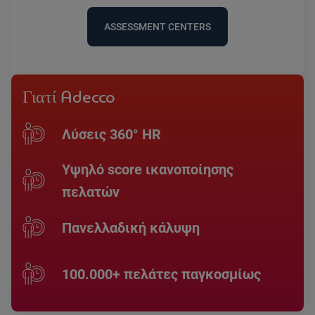
ASSESSMENT CENTERS
Γιατί Adecco
Λύσεις 360° ΗR
Υψηλό score ικανοποίησης
πελατών
Πανελλαδική κάλυψη
100.000+ πελάτες παγκοσμίως