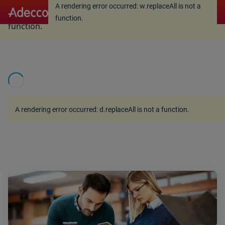
A rendering error occurred:
w.replaceAll is not a
A rendering error occurred:
w.replaceAll is not a
function
.
function
.
A rendering error occurred:
d.replaceAll is not a function
.