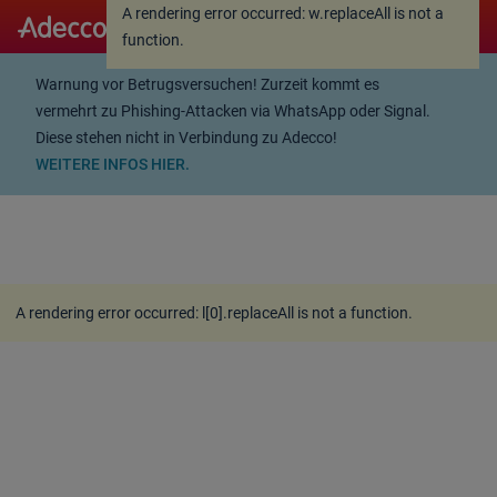
A rendering error occurred:
w.replaceAll is not a
A rendering error occurred:
w.replaceAll is not a
function
.
function
.
Warnung vor Betrugsversuchen! Zurzeit kommt es
vermehrt zu Phishing-Attacken via WhatsApp oder Signal.
Diese stehen nicht in Verbindung zu Adecco!
WEITERE INFOS HIER.
A rendering error occurred:
l[0].replaceAll is not a function
.